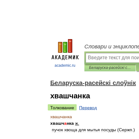
Словари и энциклоп
academic.ru
Беларуска-расейскі слоўнік
Беларуска-расейскі слоўнік
хвашчанка
Толкование
Перевод
хвашчанка
хвашч
а
нка
ж
.
пучок
хвоща
для
мытья
посуды
(
Сержп
.)