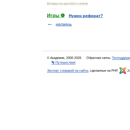
Беларуска
-
расейск
і
слоўн
і
к
.
Игры ⚽
Нужен реферат?
налаяць
© Академик, 2000-2026
Обратная связь:
Техподдерж
👣 Путешествия
Экспорт словарей на сайты
, сделанные на PHP,
Jo