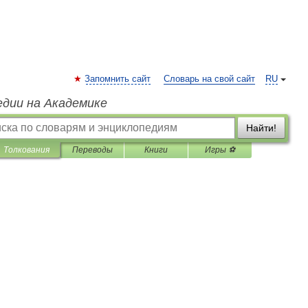
Запомнить сайт
Словарь на свой сайт
RU
едии на Академике
Найти!
Толкования
Переводы
Книги
Игры ⚽