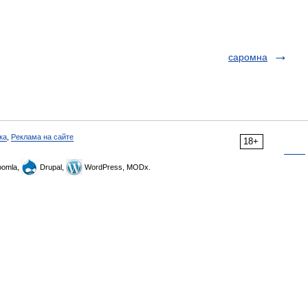
саромна
ка
,
Реклама на сайте
18+
omla,
Drupal,
WordPress, MODx.